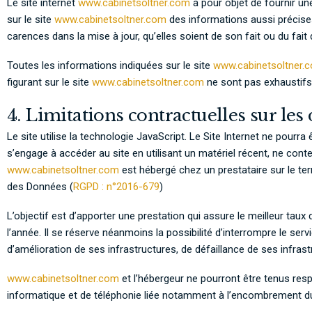
Le site internet
www.cabinetsoltner.com
a pour objet de fournir un
sur le site
www.cabinetsoltner.com
des informations aussi précises
carences dans la mise à jour, qu’elles soient de son fait ou du fait 
Toutes les informations indiquées sur le site
www.cabinetsoltner.
figurant sur le site
www.cabinetsoltner.com
ne sont pas exhaustifs.
4. Limitations contractuelles sur le
Le site utilise la technologie JavaScript. Le Site Internet ne pourra 
s’engage à accéder au site en utilisant un matériel récent, ne cont
www.cabinetsoltner.com
est hébergé chez un prestataire sur le te
des Données (
RGPD : n°2016-679
)
L’objectif est d’apporter une prestation qui assure le meilleur taux
l’année. Il se réserve néanmoins la possibilité d’interrompre le s
d’amélioration de ses infrastructures, de défaillance de ses infras
www.cabinetsoltner.com
et l’hébergeur ne pourront être tenus res
informatique et de téléphonie liée notamment à l’encombrement d