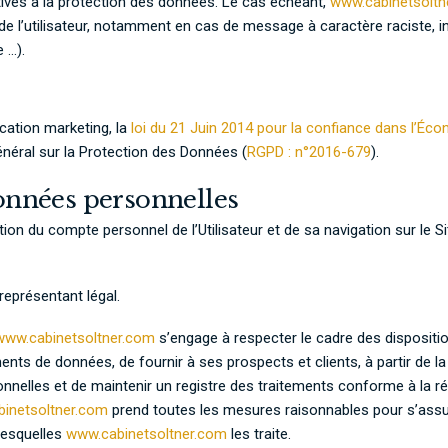
latives à la protection des données. Le cas échéant,
www.cabinetsoltn
 de l’utilisateur, notamment en cas de message à caractère raciste, in
 …).
cation marketing, la
loi du 21 Juin 2014 pour la confiance dans l’É
néral sur la Protection des Données (
RGPD : n°2016-679
).
données personnelles
on du compte personnel de l’Utilisateur et de sa navigation sur le Si
représentant légal.
www.cabinetsoltner.com
s’engage à respecter le cadre des dispositions
ments de données, de fournir à ses prospects et clients, à partir de 
nelles et de maintenir un registre des traitements conforme à la ré
inetsoltner.com
prend toutes les mesures raisonnables pour s’assure
lesquelles
www.cabinetsoltner.com
les traite.