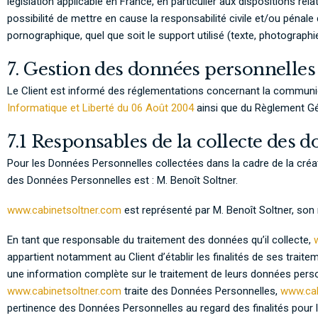
législation applicable en France, en particulier aux dispositions re
possibilité de mettre en cause la responsabilité civile et/ou pénale
pornographique, quel que soit le support utilisé (texte, photographie
7. Gestion des données personnelles
Le Client est informé des réglementations concernant la communi
Informatique et Liberté du 06 Août 2004
ainsi que du Règlement Gé
7.1 Responsables de la collecte des 
Pour les Données Personnelles collectées dans la cadre de la créati
des Données Personnelles est : M. Benoît Soltner.
www.cabinetsoltner.com
est représenté par M. Benoît Soltner, son 
En tant que responsable du traitement des données qu’il collecte,
appartient notamment au Client d’établir les finalités de ses traite
une information complète sur le traitement de leurs données person
www.cabinetsoltner.com
traite des Données Personnelles,
www.cab
pertinence des Données Personnelles au regard des finalités pour 