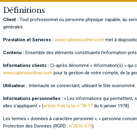
Définitions
Client :
Tout professionnel ou personne physique capable, au sens 
générales.
Prestation et Services :
www.cabinetsoltner.com
met à dispositio
Contenu :
Ensemble des éléments constituants l’information prése
Informations clients :
Ci-après dénommé « Information(s) » qui c
www.cabinetsoltner.com
pour la gestion de votre compte, de la gest
Utilisateur :
Internaute se connectant, utilisant le Site susnommé.
Informations personnelles :
« Les informations qui permettent, 
elles s’appliquent » (
article 4 de la loi n˚78-17
du 6 janvier 1978).
Les termes « données à caractère personnel », « personne concernée
Protection des Données (RGPD :
n˚2016-679
).