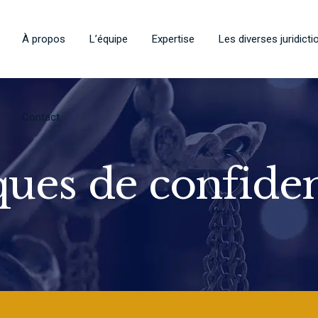
Contact
À propos
L’équipe
Expertise
Les diverses juridicti
Contact
ques de confiden