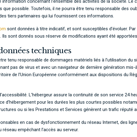
e information concernant l’ensemble des activités de la société. Le c
 que possible. Toutefois, il ne pourra être tenu responsable des oubl
des tiers partenaires qui lui fournissent ces informations.
com
sont données à titre indicatif, et sont susceptibles d’évoluer. Par
 Ils sont donnés sous réserve de modifications ayant été apportées 
s données techniques
être tenu responsable de dommages matériels liés à l’utilisation du site
enant pas de virus et avec un navigateur de dernière génération mis-à
rritoire de l’Union Européenne conformément aux dispositions du Règ
 d’accessibilité. L’hébergeur assure la continuité de son service 24 he
ervice d’hébergement pour les durées les plus courtes possibles not
tructures ou si les Prestations et Services génèrent un trafic réputé 
ponsables en cas de dysfonctionnement du réseau Internet, des lign
u réseau empêchant l’accès au serveur.