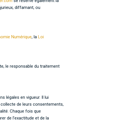
er.com
se réserve également la
jurieux, diffamant, ou
conomie Numérique
, la
Loi
te, le responsable du traitement
 légales en vigueur. Il lui
la collecte de leurs consentements,
alité. Chaque fois que
r de l’exactitude et de la