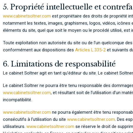
5. Propriété intellectuelle et contref
www.cabinetsoltner.com
est propriétaire des droits de propriété int
notamment les textes, images, graphismes, logos, vidéos, icônes et
éléments du site, quel que soit le moyen ou le procédé utilisé, est i
Toute exploitation non autorisée du site ou de l’un quelconque de
conformément aux dispositions des
Articles L.335-2
et suivants 
6. Limitations de responsabilité
Le cabinet Soltner agit en tant qu’éditeur du site. Le cabinet Soltner
Le cabinet Soltner ne pourra être tenu responsable des dommages dir
www.cabinetsoltner.com
, et résultant soit de l’utilisation d’un ma
incompatibilité.
www.cabinetsoltner.com
ne pourra également être tenu responsabl
consécutifs à l’utilisation du site
www.cabinetsoltner.com
. Des esp
utilisateurs.
www.cabinetsoltner.com
se réserve le droit de suppri